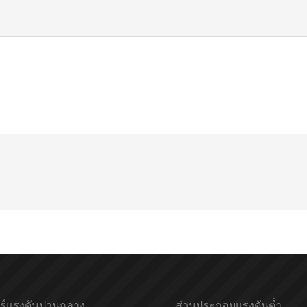
ียร์แรงดันปานกลาง
ส่วนประกอบแรงดันต่ำ